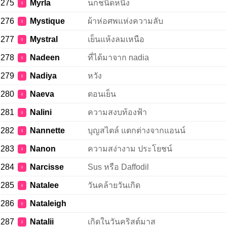
275
Myrla
นกชนิดหนึ่ง
♀
276
Mystique
ผ้าห่อศพแห่งความลับ
♀
277
Mystral
เย็นแห้งลมเหนือ
♀
278
Nadeen
ที่ได้มาจาก nadia
♀
279
Nadiya
หวัง
♀
280
Naeva
ตอนเย็น
♀
281
Nalini
ความสงบท้องฟ้า
♀
282
Nannette
บุญสไตล์ แตกต่างจากแอนน์
♀
283
Nanon
ความสง่างาม ประโยชน์
♀
284
Narcisse
Sus หรือ Daffodil
♀
285
Natalee
วันคล้ายวันเกิด
♀
286
Nataleigh
♀
287
Natalii
เกิดในวันคริสต์มาส
♀