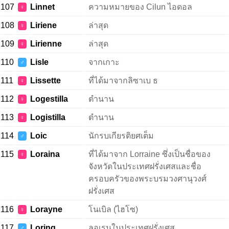
107
Linnet
ความหมายของ Cilun ไอดอล
♀
108
Liriene
ล่าสุด
♀
109
Lirienne
ล่าสุด
♀
110
Lisle
จากเกาะ
♂
111
Lissette
ที่ได้มาจากลิซาเบ ธ
♀
112
Logestilla
ตำนาน
♀
113
Logistilla
ตำนาน
♀
114
Loic
นักรบเกียรติยศเต็ม
♂
115
Loraina
ที่ได้มาจาก Lorraine ซึ่งเป็นชื่อของ
♀
จังหวัดในประเทศฝรั่งเศสและชื่อ
ครอบครัวของพระบรมวงศานุวงศ์
ฝรั่งเศส
116
Lorayne
โนเบิล (ไฮโซ)
♀
117
Loring
ลอเรนในประเทศฝรั่งเศส
♂