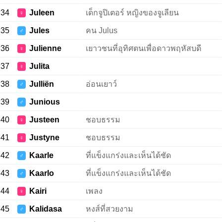
34
Juleen
เด็กจูปิเตอร์ หญิงของจูเลียน
♀
35
Jules
คน Julus
♂
36
Julienne
เยาวชนที่อุทิศตนเพื่อดาวพฤหัสบดี
♀
37
Julita
♀
38
Julliën
อ่อนเยาว์
♂
39
Junious
♂
40
Justeen
ชอบธรรม
♀
41
Justyne
ชอบธรรม
♀
42
Kaarle
ที่แข็งแกร่งและเห็นได้ชัด
♂
43
Kaarlo
ที่แข็งแกร่งและเห็นได้ชัด
♂
44
Kairi
เพลง
♀
45
Kalidasa
หงส์ที่สวยงาม
♂