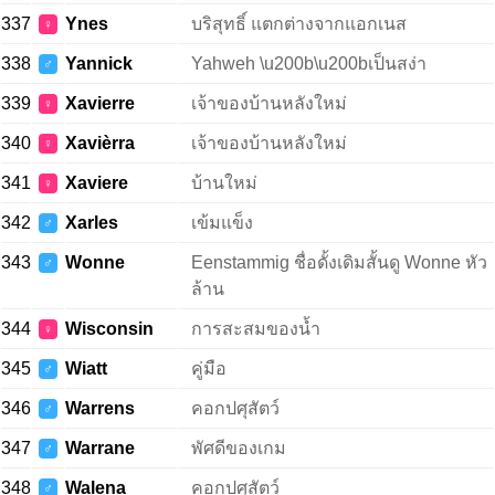
337
Ynes
บริสุทธิ์ แตกต่างจากแอกเนส
♀
338
Yannick
Yahweh \u200b\u200bเป็นสง่า
♂
339
Xavierre
เจ้าของบ้านหลังใหม่
♀
340
Xavièrra
เจ้าของบ้านหลังใหม่
♀
341
Xaviere
บ้านใหม่
♀
342
Xarles
เข้มแข็ง
♂
343
Wonne
Eenstammig ชื่อดั้งเดิมสั้นดู Wonne หัว
♂
ล้าน
344
Wisconsin
การสะสมของน้ำ
♀
345
Wiatt
คู่มือ
♂
346
Warrens
คอกปศุสัตว์
♂
347
Warrane
พัศดีของเกม
♂
348
Walena
คอกปศุสัตว์
♂