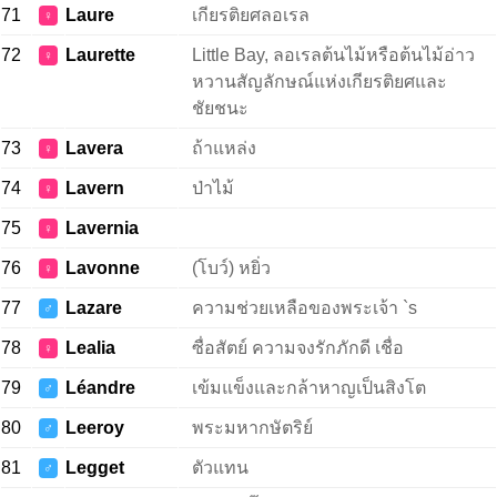
71
Laure
เกียรติยศลอเรล
♀
72
Laurette
Little Bay, ลอเรลต้นไม้หรือต้นไม้อ่าว
♀
หวานสัญลักษณ์แห่งเกียรติยศและ
ชัยชนะ
73
Lavera
ถ้าแหล่ง
♀
74
Lavern
ป่าไม้
♀
75
Lavernia
♀
76
Lavonne
(โบว์) หยิ่ว
♀
77
Lazare
ความช่วยเหลือของพระเจ้า `s
♂
78
Lealia
ซื่อสัตย์ ความจงรักภักดี เชื่อ
♀
79
Léandre
เข้มแข็งและกล้าหาญเป็นสิงโต
♂
80
Leeroy
พระมหากษัตริย์
♂
81
Legget
ตัวแทน
♂