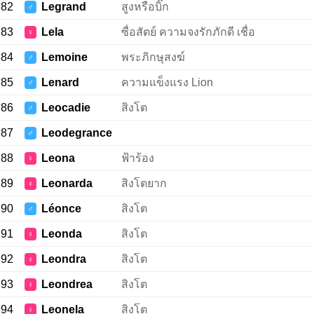
82
Legrand
สูงหรือบิ๊ก
♂
83
Lela
ซื่อสัตย์ ความจงรักภักดี เชื่อ
♀
84
Lemoine
พระภิกษุสงฆ์
♂
85
Lenard
ความแข็งแรง Lion
♂
86
Leocadie
สิงโต
♂
87
Leodegrance
♂
88
Leona
ฟ้าร้อง
♀
89
Leonarda
สิงโตยาก
♀
90
Léonce
สิงโต
♂
91
Leonda
สิงโต
♀
92
Leondra
สิงโต
♀
93
Leondrea
สิงโต
♀
94
Leonela
สิงโต
♀