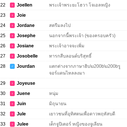
22
Joellen
พระเจ้าพระยะโฮวา โจเอลหญิง
♀
23
Joie
♀
24
Jordane
สตรีมลงไป
♀
25
Josephe
นอกจากนี้พระเจ้า (ของครอบครัว)
♀
26
Josiane
พระเจ้าอาจจะเพิ่ม
♀
27
Josobelle
ทารกสีบลอนด์บริสุทธิ์
♀
28
Jourdan
แตกต่างจากภาษาฮิบ\u200b\u200bรู
♂
จอร์แดนไหลลงมา
29
Joyeuse
♀
30
Juene
หนุ่ม
♀
31
Juin
มิถุนายน
♀
32
Jule
เยาวชนที่อุทิศตนเพื่อดาวพฤหัสบดี
♀
33
Julee
เด็กจูปิเตอร์ หญิงของจูเลียน
♀