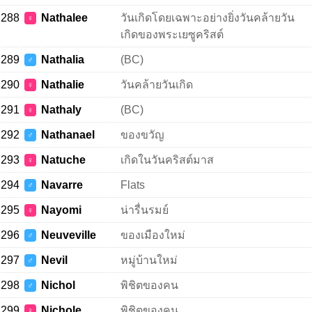
288
Nathalee
วันเกิดโดยเฉพาะอย่างยิ่งวันคล้ายวัน
♀
เกิดของพระเยซูคริสต์
289
Nathalia
(BC)
♂
290
Nathalie
วันคล้ายวันเกิด
♀
291
Nathaly
(BC)
♀
292
Nathanael
ของขวัญ
♂
293
Natuche
เกิดในวันคริสต์มาส
♀
294
Navarre
Flats
♂
295
Nayomi
น่ารื่นรมย์
♀
296
Neuveville
ของเมืองใหม่
♂
297
Nevil
หมู่บ้านใหม่
♂
298
Nichol
พิชิตของคน
♂
299
Nichole
พิชิตของคน
♀