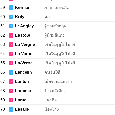
59
Kerman
ภาษาเยอรมัน
♂
60
Koty
มอ
♂
61
L~Angley
ผู้ชายอังกฤษ
♂
62
La Row
ผู้มีผมสีแดง
♀
63
La Vergne
เกิดในฤดูใบไม้ผลิ
♀
64
La Verne
เกิดในฤดูใบไม้ผลิ
♀
65
La-Verne
เกิดในฤดูใบไม้ผลิ
♀
66
Lancelin
คนรับใช้
♂
67
Lanton
เมืองบนเนินเขา
♀
68
Laramie
โกรฟสีเขียว
♀
69
Larue
แดงคือ
♀
70
Lasalle
ห้องโถง
♂