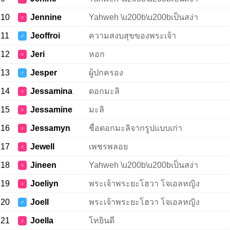
10
Jennine
Yahweh \u200b\u200bเป็นสง่า
♀
11
Jeoffroi
ความสงบสุขของพระเจ้า
♂
12
Jeri
หอก
♀
13
Jesper
ผู้ปกครอง
♂
14
Jessamina
ดอกมะลิ
♀
15
Jessamine
มะลิ
♀
16
Jessamyn
ชื่อดอกมะลิจากรูปแบบเก่า
♀
17
Jewell
เพชรพลอย
♀
18
Jineen
Yahweh \u200b\u200bเป็นสง่า
♀
19
Joeliyn
พระเจ้าพระยะโฮวา โจเอลหญิง
♀
20
Joell
พระเจ้าพระยะโฮวา โจเอลหญิง
♂
21
Joella
โทยินดี
♀