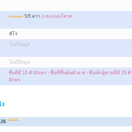
5/5 ดาว
1 คะแนนโหวต
ซีโร่
ไม่มีข้อมูล
:
ไม่มีข้อมูล
ชื่อที่มี 15 ตัวอักษร
-
ชื่อที่ขึ้นต้นด้วย ซ
-
ชื่อเด็กผู้ชายที่มี 15 ตั
อักษร
ร่
1-26