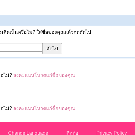
ิดเห็นหรือไม่? ใส่ชื่อของคุณแล้วกดถัดไป
รือไม่?
ลงคะแนนโหวตแก่ชื่อของคุณ
รือไม่?
ลงคะแนนโหวตแก่ชื่อของคุณ
Change Language
ติดต่อ
Privacy Policy