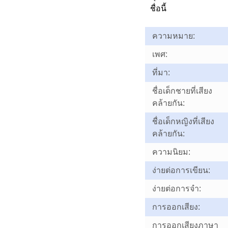
ชื่อนี้
ความหมาย:
เพศ:
ที่มา:
ชื่อเด็กชายที่เสียง
คล้ายกัน:
ชื่อเด็กหญิงที่เสียง
คล้ายกัน:
ความนิยม:
ง่ายต่อการเขียน:
ง่ายต่อการจำ:
การออกเสียง:
การออกเสียงภาษา