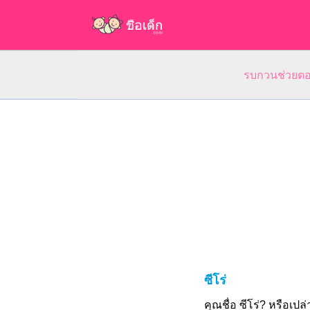
รบกวนช่วยตอบ
ซีโร่
คุณชื่อ ซีโร่? หรือ