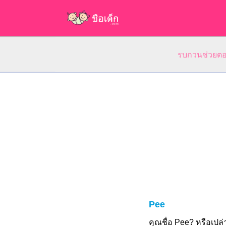
รบกวนช่วยตอบ
Pee
คุณชื่อ Pee? หรือเป